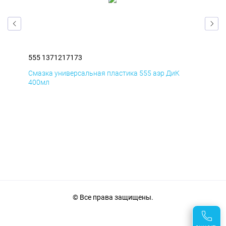
555 1371217173
555
Смазка универсальная пластика 555 аэр ДиК
Сма
400мл
40
© Все права защищены.