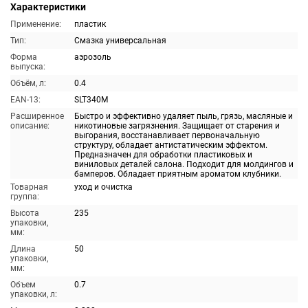
Характеристики
Применение:
пластик
Тип:
Смазка универсальная
Форма
аэрозоль
выпуска:
Объём, л:
0.4
EAN-13:
SLT340M
Расширенное
Быстро и эффективно удаляет пыль, грязь, масляные и
описание:
никотиновые загрязнения. Защищает от старения и
выгорания, восстанавливает первоначальную
структуру, обладает антистатическим эффектом.
Предназначен для обработки пластиковых и
виниловых деталей салона. Подходит для молдингов и
бамперов. Обладает приятным ароматом клубники.
Товарная
уход и очистка
группа:
Высота
235
упаковки,
мм:
Длина
50
упаковки,
мм:
Объем
0.7
упаковки, л: