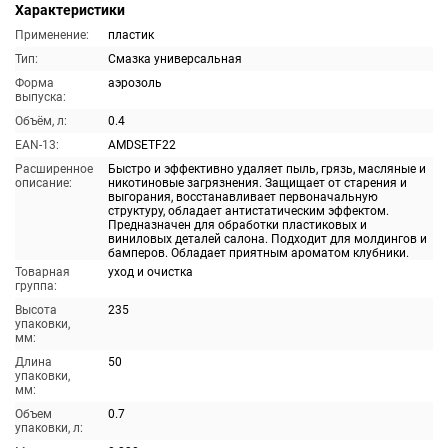
Характеристики
Применение:
пластик
Тип:
Смазка универсальная
Форма
аэрозоль
выпуска:
Объём, л:
0.4
EAN-13:
AMDSETF22
Расширенное
Быстро и эффективно удаляет пыль, грязь, масляные и
описание:
никотиновые загрязнения. Защищает от старения и
выгорания, восстанавливает первоначальную
структуру, обладает антистатическим эффектом.
Предназначен для обработки пластиковых и
виниловых деталей салона. Подходит для молдингов и
бамперов. Обладает приятным ароматом клубники.
Товарная
уход и очистка
группа:
Высота
235
упаковки,
мм:
Длина
50
упаковки,
мм:
Объем
0.7
упаковки, л: