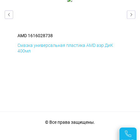
AMD 1616028738
AM
Смазка универсальная пластика AMD аэр ДиК
Сма
400мл
40
© Все права защищены.