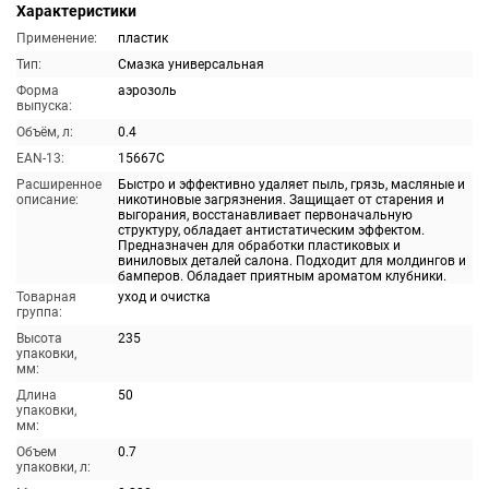
Характеристики
Применение:
пластик
Тип:
Смазка универсальная
Форма
аэрозоль
выпуска:
Объём, л:
0.4
EAN-13:
15667C
Расширенное
Быстро и эффективно удаляет пыль, грязь, масляные и
описание:
никотиновые загрязнения. Защищает от старения и
выгорания, восстанавливает первоначальную
структуру, обладает антистатическим эффектом.
Предназначен для обработки пластиковых и
виниловых деталей салона. Подходит для молдингов и
бамперов. Обладает приятным ароматом клубники.
Товарная
уход и очистка
группа:
Высота
235
упаковки,
мм:
Длина
50
упаковки,
мм:
Объем
0.7
упаковки, л: