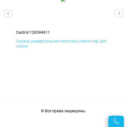
Castrol 126594611
Cas
мД
Смазка универсальная пластика Castrol аэр ДиК
Сма
400мл
40
© Все права защищены.