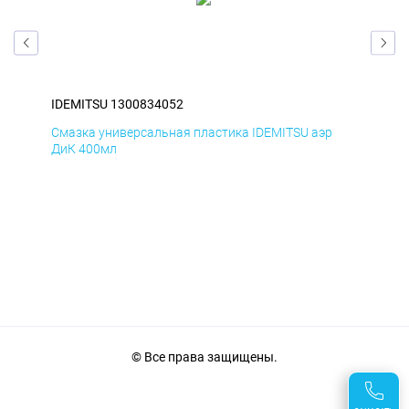
IDEMITSU 1300834052
IDE
Смазка универсальная пластика IDEMITSU аэр
Сма
ДиК 400мл
ПхВ
© Все права защищены.