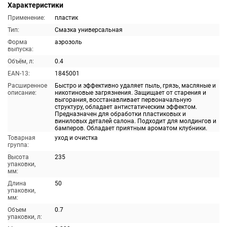
Характеристики
Применение:
пластик
Тип:
Смазка универсальная
Форма
аэрозоль
выпуска:
Объём, л:
0.4
EAN-13:
1845001
Расширенное
Быстро и эффективно удаляет пыль, грязь, масляные и
описание:
никотиновые загрязнения. Защищает от старения и
выгорания, восстанавливает первоначальную
структуру, обладает антистатическим эффектом.
Предназначен для обработки пластиковых и
виниловых деталей салона. Подходит для молдингов и
бамперов. Обладает приятным ароматом клубники.
Товарная
уход и очистка
группа:
Высота
235
упаковки,
мм:
Длина
50
упаковки,
мм:
Объем
0.7
упаковки, л: