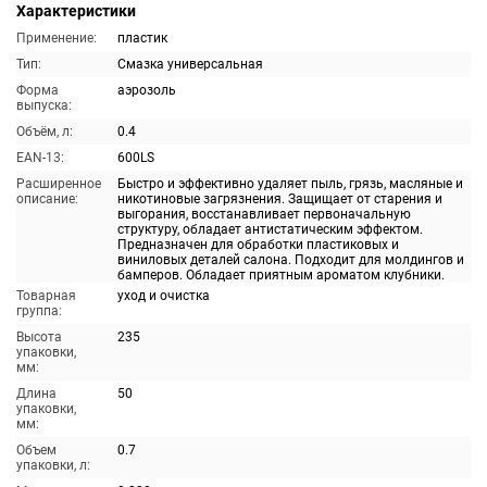
Характеристики
Применение:
пластик
Тип:
Смазка универсальная
Форма
аэрозоль
выпуска:
Объём, л:
0.4
EAN-13:
600LS
Расширенное
Быстро и эффективно удаляет пыль, грязь, масляные и
описание:
никотиновые загрязнения. Защищает от старения и
выгорания, восстанавливает первоначальную
структуру, обладает антистатическим эффектом.
Предназначен для обработки пластиковых и
виниловых деталей салона. Подходит для молдингов и
бамперов. Обладает приятным ароматом клубники.
Товарная
уход и очистка
группа:
Высота
235
упаковки,
мм:
Длина
50
упаковки,
мм:
Объем
0.7
упаковки, л: