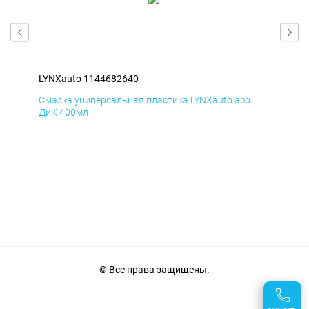
LYNXauto 1144682640
LYN
Смазка универсальная пластика LYNXauto аэр
Сма
ДиК 400мл
ПхВ
© Все права защищены.