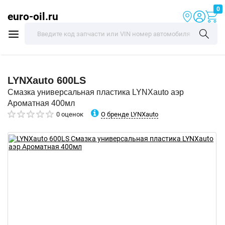
0
euro-oil.ru
LYNXauto
600LS
Смазка универсальная пластика LYNXauto аэр
Ароматная 400мл
О бренде LYNXauto
0 оценок