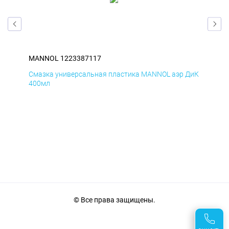
MANNOL 1223387117
MA
Смазка универсальная пластика MANNOL аэр ДиК
Сма
400мл
40
© Все права защищены.