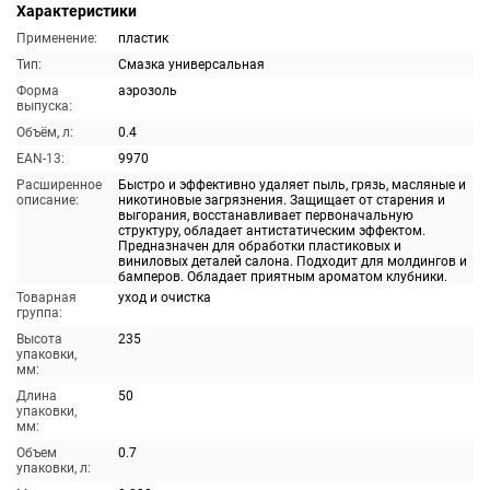
Характеристики
Применение:
пластик
Тип:
Смазка универсальная
Форма
аэрозоль
выпуска:
Объём, л:
0.4
EAN-13:
9970
Расширенное
Быстро и эффективно удаляет пыль, грязь, масляные и
описание:
никотиновые загрязнения. Защищает от старения и
выгорания, восстанавливает первоначальную
структуру, обладает антистатическим эффектом.
Предназначен для обработки пластиковых и
виниловых деталей салона. Подходит для молдингов и
бамперов. Обладает приятным ароматом клубники.
Товарная
уход и очистка
группа:
Высота
235
упаковки,
мм:
Длина
50
упаковки,
мм:
Объем
0.7
упаковки, л: