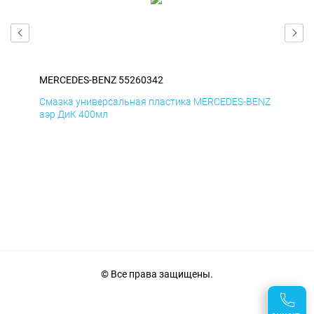
MERCEDES-BENZ 55260342
ME
ENZ
Смазка универсальная пластика MERCEDES-BENZ
Сма
аэр ДиК 400мл
аэр
© Все права защищены.