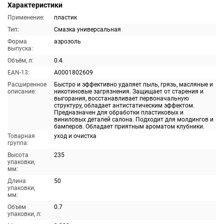
Характеристики
Применение:
пластик
Тип:
Смазка универсальная
Форма
аэрозоль
выпуска:
Объём, л:
0.4
EAN-13:
A0001802609
Расширенное
Быстро и эффективно удаляет пыль, грязь, масляные и
описание:
никотиновые загрязнения. Защищает от старения и
выгорания, восстанавливает первоначальную
структуру, обладает антистатическим эффектом.
Предназначен для обработки пластиковых и
виниловых деталей салона. Подходит для молдингов и
бамперов. Обладает приятным ароматом клубники.
Товарная
уход и очистка
группа:
Высота
235
упаковки,
мм:
Длина
50
упаковки,
мм:
Объем
0.7
упаковки, л: