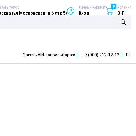
0
БРАТЬ ГОРОД
ЛИЧНЫЙ КАБИНЕТ
КОРЗИНА
сква (ул Московская, д 6 стр 5)
Вход
0
₽
Заказы
VIN-запросы
Гараж
+7 (900)
212-12-12
RU