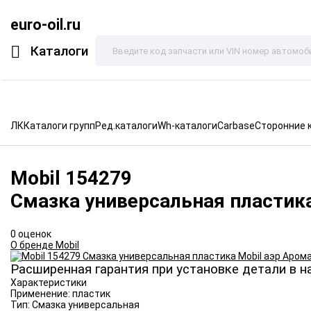
euro-oil.ru
Каталоги
ЛК
Каталоги групп
Ред.каталоги
Wh-каталоги
Carbase
Сторонние 
Mobil
154279
Смазка универсальная пластика
0 оценок
О бренде Mobil
Расширенная гарантия при установке детали в н
Характеристики
Применение:
пластик
Тип:
Смазка универсальная