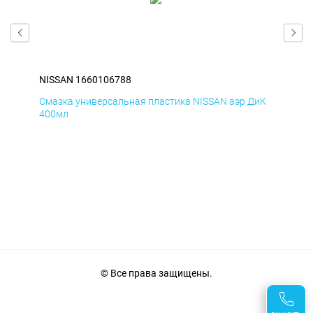
NISSAN 1660106788
NIS
БмД
Смазка универсальная пластика NISSAN аэр ДиК
Сма
400мл
40
© Все права защищены.