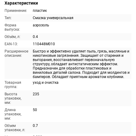
Характеристики
Применение:
пластик
Тип:
Смазка универсальная
Форма
аэрозоль
выпуска:
Объём, л:
0.4
EAN-13:
110448M010
Расширенное
Быстро и эффективно удаляет пыль, грязь, масляные и
описание:
никотиновые загрязнения. Защищает от старения и
выгорания, восстанавливает первоначальную
структуру, обладает антистатическим эффектом.
Предназначен для обработки пластиковых и
виниловых деталей салона. Подходит для молдингов и
бамперов. Обладает приятным ароматом клубники.
Товарная
уход и очистка
группа:
Высота
235
упаковки,
мм:
Длина
50
упаковки,
мм:
Объем
0.7
упаковки, л: