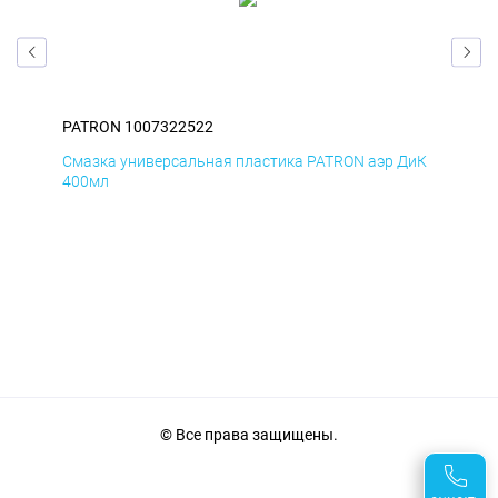
PATRON 1007322522
PAT
БмД
Смазка универсальная пластика PATRON аэр ДиК
Сма
400мл
40
© Все права защищены.