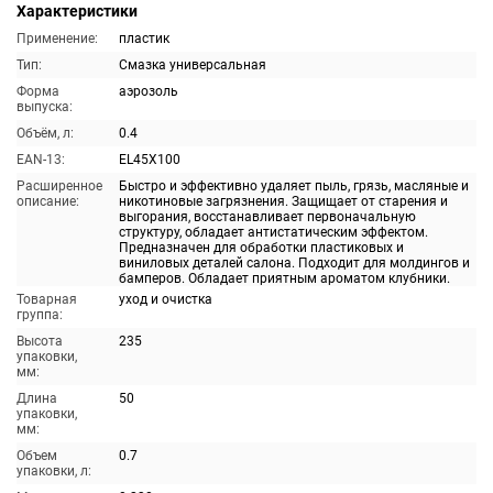
Характеристики
Применение:
пластик
Тип:
Смазка универсальная
Форма
аэрозоль
выпуска:
Объём, л:
0.4
EAN-13:
EL45X100
Расширенное
Быстро и эффективно удаляет пыль, грязь, масляные и
описание:
никотиновые загрязнения. Защищает от старения и
выгорания, восстанавливает первоначальную
структуру, обладает антистатическим эффектом.
Предназначен для обработки пластиковых и
виниловых деталей салона. Подходит для молдингов и
бамперов. Обладает приятным ароматом клубники.
Товарная
уход и очистка
группа:
Высота
235
упаковки,
мм:
Длина
50
упаковки,
мм:
Объем
0.7
упаковки, л: