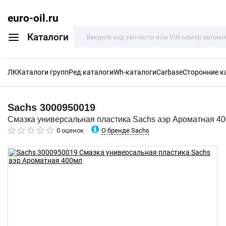
euro-oil.ru
Каталоги
ЛК
Каталоги групп
Ред.каталоги
Wh-каталоги
Carbase
Сторонние к
Sachs
3000950019
Смазка универсальная пластика Sachs аэр Ароматная 4
О бренде Sachs
0 оценок