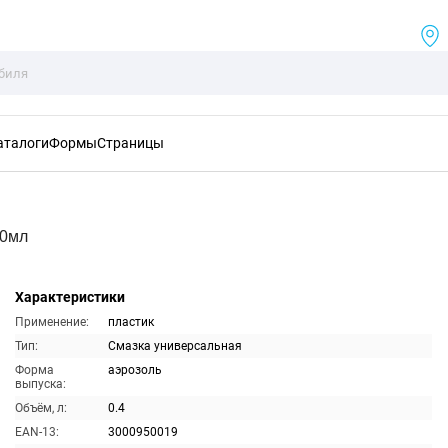
аталоги
Формы
Страницы
00мл
Характеристики
Применение:
пластик
Тип:
Смазка универсальная
Форма
аэрозоль
выпуска:
Объём, л:
0.4
EAN-13:
3000950019