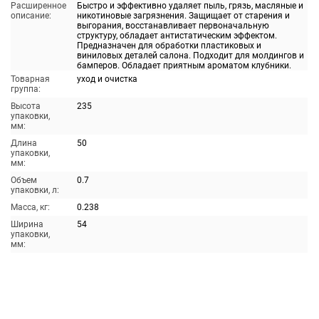
Расширенное
Быстро и эффективно удаляет пыль, грязь, масляные и
описание:
никотиновые загрязнения. Защищает от старения и
выгорания, восстанавливает первоначальную
структуру, обладает антистатическим эффектом.
Предназначен для обработки пластиковых и
виниловых деталей салона. Подходит для молдингов и
бамперов. Обладает приятным ароматом клубники.
Товарная
уход и очистка
группа:
Высота
235
упаковки,
мм:
Длина
50
упаковки,
мм:
Объем
0.7
упаковки, л:
Масса, кг:
0.238
Ширина
54
упаковки,
мм: