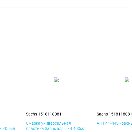
Sachs 1518118081
Sachs 151811808
я
Смазка универсальная
АНТИФРИЗ красны
иК 400мл
пластика Sachs аэр ПхВ 400мл