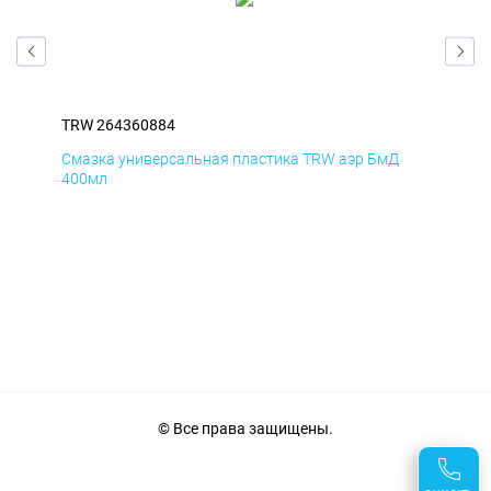
TRW 264360884
TRW
Смазка универсальная пластика TRW аэр БмД
Сма
400мл
40
© Все права защищены.