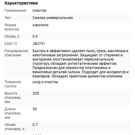
Характеристики
Применение:
пластик
Тип:
Смазка универсальная
Форма
аэрозоль
выпуска:
Объём, л:
0.4
EAN-13:
JBJ751
Расширенное
Быстро и эффективно удаляет пыль, грязь, масляные и
описание:
никотиновые загрязнения. Защищает от старения и
выгорания, восстанавливает первоначальную
структуру, обладает антистатическим эффектом.
Предназначен для обработки пластиковых и
виниловых деталей салона. Подходит для молдингов и
бамперов. Обладает приятным ароматом клубники.
Товарная
уход и очистка
группа:
Высота
235
упаковки,
мм:
Длина
50
упаковки,
мм:
Объем
0.7
упаковки, л: